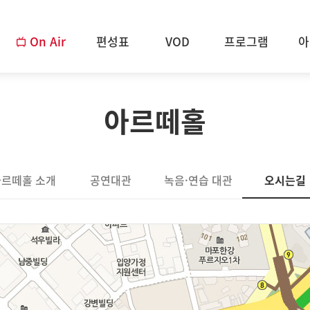
On Air
편성표
VOD
프로그램
아
아르떼홀
아르떼홀 소개
공연대관
녹음·연습 대관
오시는길