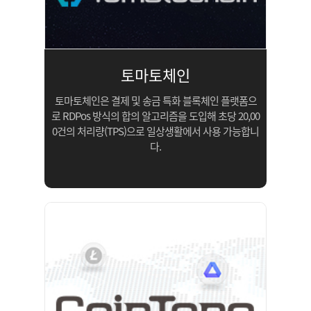
토마토체인
토마토체인은 결제 및 송금 특화
블록체인 플랫폼으
로 RDPos 방식의
합의 알고리즘을 도입해
초당 20,00
0건의 처리량(TPS)으로
일상생활에서 사용 가능합니
다.